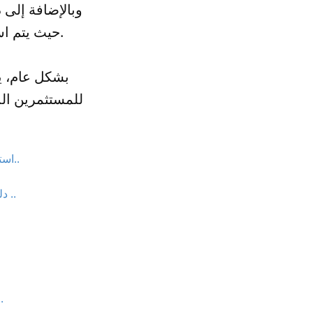
وبالإضافة إلى 
حيث يتم استثمار المال في الشركات المحلية والمساهمة في نموها وتطويرها.
بشكل عام، ي
للمستثمرين ال
استثمار السندات في سوق الأسهم: كيفية الاستفادة من فرص الاستثمار المربح..
دليل شامل لتداول الخيارات في سوق الأسهم: كيفية الاستثمار بذكاء وتحقيق ..
استراتيجيات تداول الأسواق الجانبية: كيفي