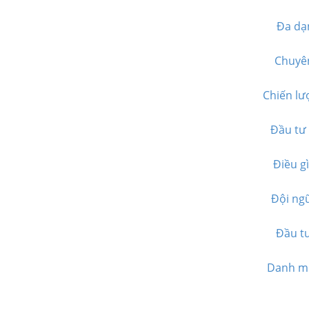
Đa dạ
Chuyên
Chiến lư
Đầu tư 
Điều g
Đội ngũ
Đầu tư
Danh mụ