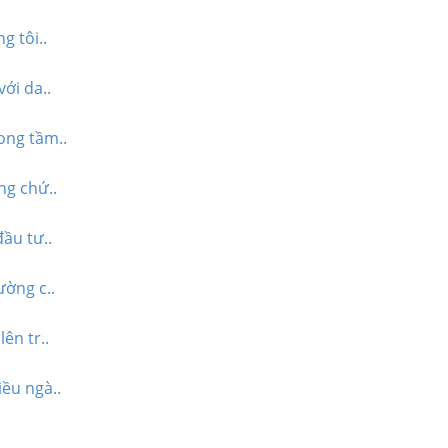
 tôi..
ới da..
ong tầm..
ng chứ..
ầu tư..
ường c..
ên tr..
ều ngà..