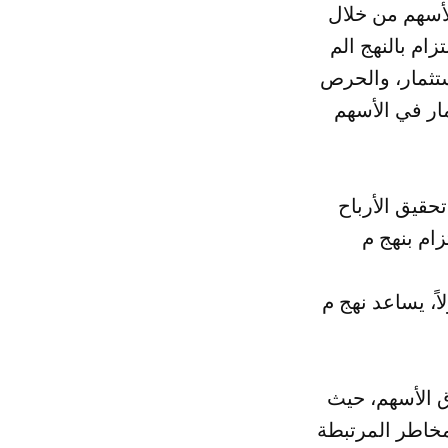
أسهم من خلال
هج الم discipliné، والالتزام بالخطط الاستثمارية المحددة مسبقًا، والالتزام
ستثمار، والحرص
ار في الأسهم
حقيق الأرباح
اعد نهج م discipliné على تحديد الأهداف والخطط المحددة للمستثمر، وبالتالي
وق الأسهم، حيث
لمخاطر المرتبطة