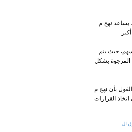
م discipliné على تحسين القدرة على اتخاذ القرارات الصحيحة في
سهم، حيث يتم
 المرجوة بشكل
 يعد من أهم النهج التي يمكن من خلالها تحقيق
اتخاذ القرارات