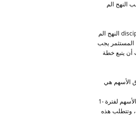
ب النهج الم
النهج الم discipliné هو النهج الذي يتميز بالتركيز على الخطط والاستراتيجيات المحددة
ن المستثمر يجب
 أن يتبع خطة
1- خطة الاستثمار الطويلة الأجل: وهي الخطة التي تستهدف الاستثمار في الأسهم لفترة
، وتتطلب هذه