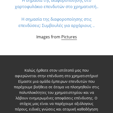
Η σημασία της διαφοροποίησης στο
χαρτοφυλάκιο επενδυτών στο χρηματιστή..
Η σημασία της διαφοροποίησης στις
επενδύσεις: Συμβουλές για αρχάριους ..
Images from
Pictures
Καλώς ήρθατε στον ιστότοπό μας που
αφιερώνεται στην επένδυση στο χρηματιστήριο!
Είμαστε μια ομάδα έμπειρων επενδυτών που
παρέχουμε βοήθεια σε άτομα να πλοηγηθούν στις
πολυπλοκότητες του χρηματιστηρίου και να
λάβουν ενημερωμένες αποφάσεις επένδυσης. Ο
στόχος μας είναι να παρέχουμε αξιόλογους
πόρους, ειδικές γνώσεις και ατομική καθοδήγηση