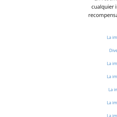
cualquier i
recompensa,
La im
Dive
La im
La im
La i
La im
La im