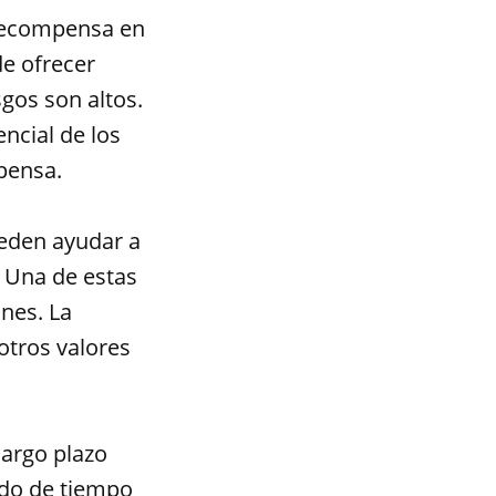
a recompensa en
de ofrecer
gos son altos.
ncial de los
mpensa.
ueden ayudar a
. Una de estas
ones. La
 otros valores
largo plazo
ado de tiempo