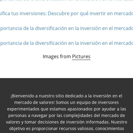
sifica tus inversiones: Descubre por qué invertir en mercados
portancia de la diversificación en la inversión en el mercado
portancia de la diversificación en la inversión en el mercado
Images from
Pictures
¡Bienvenido a nuestro sitio dedicado a la inversión en el
mercado de valores! Somos un equipo de inversores
experimentados que estamos apasionados por ayudar a las
personas a navegar por las complejidades del mercado de
valores y tomar decisiones de inversión informadas. Nuestro
objetivo es proporcionar recursos valiosos, conocimientos