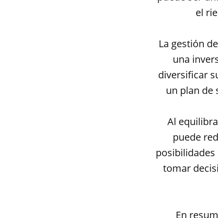
el ri
La gestión de
una inver
diversificar 
un plan de 
Al equilibr
puede red
posibilidades
tomar decis
En resume