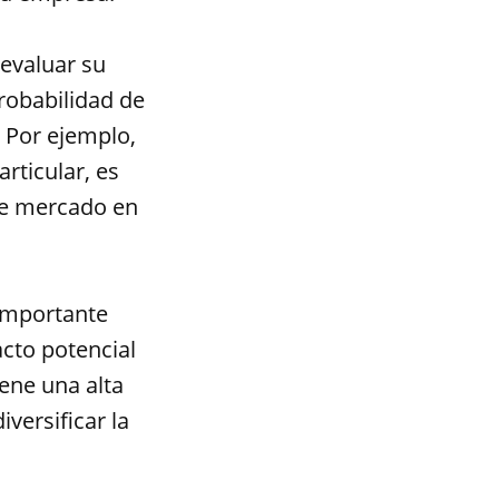
 evaluar su
probabilidad de
. Por ejemplo,
rticular, es
se mercado en
 importante
acto potencial
iene una alta
versificar la