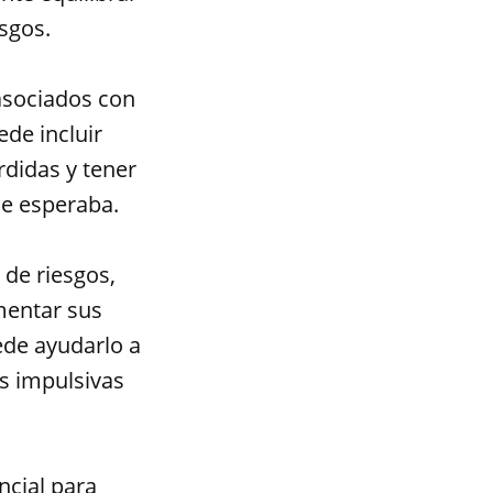
esgos.
 asociados con
de incluir
rdidas y tener
se esperaba.
 de riesgos,
mentar sus
ede ayudarlo a
s impulsivas
ncial para