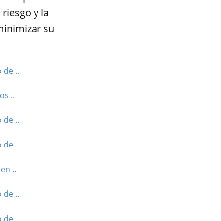
 riesgo y la
minimizar su
 de ..
os ..
 de ..
 de ..
en ..
 de ..
 de ..