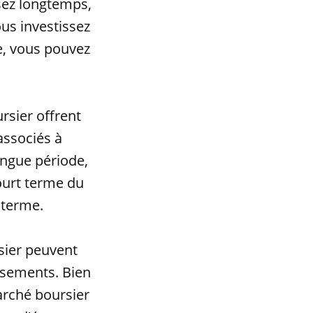
ssez longtemps,
ous investissez
e, vous pouvez
rsier offrent
 associés à
ongue période,
court terme du
 terme.
sier peuvent
ssements. Bien
arché boursier