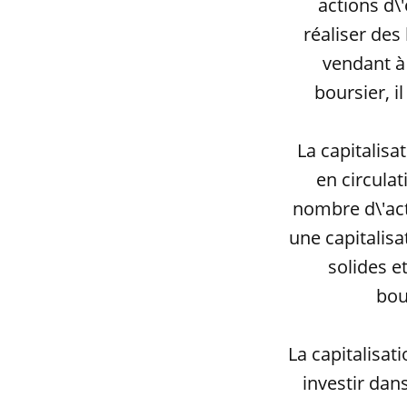
actions d\
réaliser des
vendant à
boursier, i
La capitalisa
en circulat
nombre d\'acti
une capitalis
solides e
bou
La capitalisat
investir dan