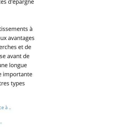
tes d'épargne
stissements à
eux avantages
herches et de
se avant de
 une longue
e importante
tres types
e à ..
.