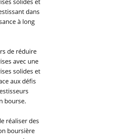
ises solides et
estissant dans
ssance à long
rs de réduire
rises avec une
ises solides et
ace aux défis
estisseurs
en bourse.
de réaliser des
ion boursière