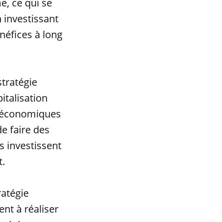
e, ce qui se
 investissant
néfices à long
stratégie
italisation
s économiques
de faire des
s investissent
t.
ratégie
nt à réaliser