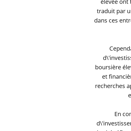
élevée ont 
traduit par 
dans ces entr
Cependan
d\'investi
boursière él
et financiè
recherches ap
e
En con
d\'investiss