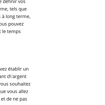
 définir vos
rme, tels que
s à long terme,
 vous pouvez
t le temps
vez établir un
ant d\'argent
 vous souhaitez
que vous allez
 et de ne pas