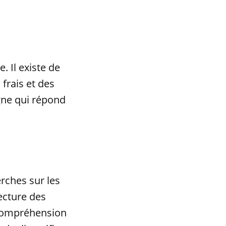
. Il existe de
frais et des
igne qui répond
erches sur les
lecture des
 compréhension