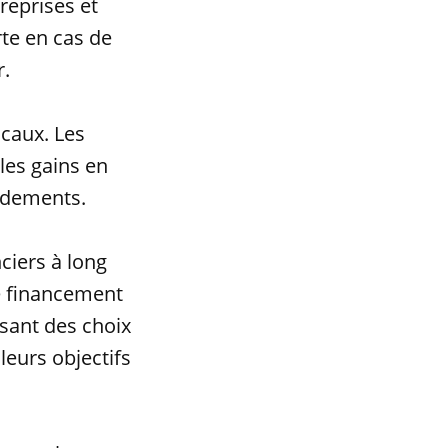
reprises et
rte en cas de
r.
scaux. Les
les gains en
endements.
nciers à long
le financement
isant des choix
leurs objectifs