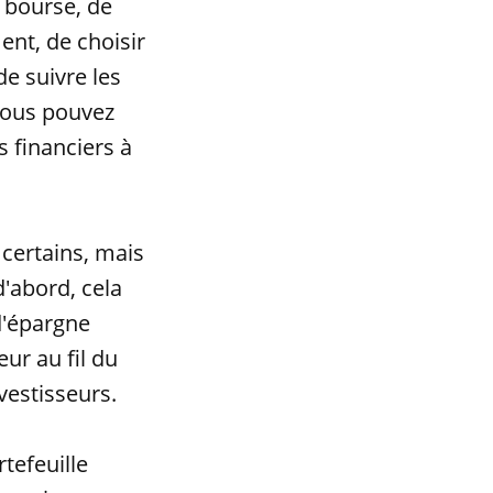
 bourse, de
ment, de choisir
de suivre les
 vous pouvez
s financiers à
 certains, mais
'abord, cela
d'épargne
ur au fil du
vestisseurs.
rtefeuille