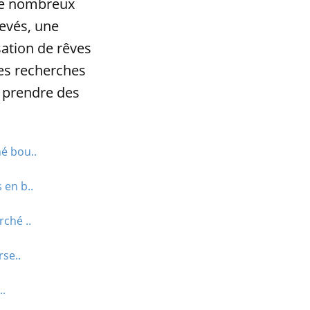
 de nombreux
evés, une
sation de rêves
des recherches
e prendre des
é bou..
 en b..
ché ..
se..
..