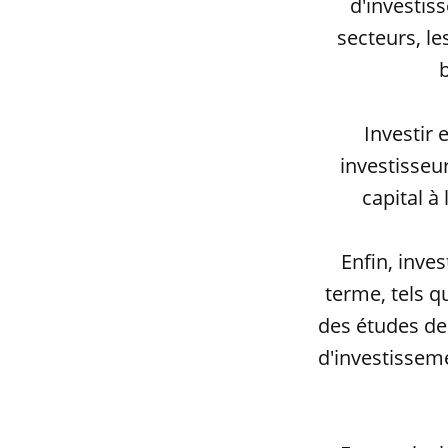
d'investis
secteurs, le
b
Investir 
investisseu
capital à
Enfin, inves
terme, tels q
des études des
d'investisseme