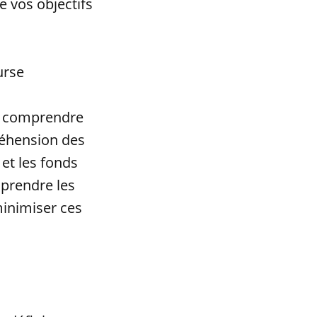
e vos objectifs
urse
de comprendre
réhension des
 et les fonds
prendre les
minimiser ces