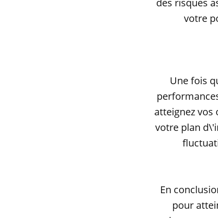
des risques as
votre p
Une fois qu
performances 
atteignez vos 
votre plan d\'
fluctua
En conclusio
pour attei