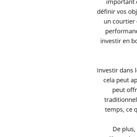
important 
définir vos obj
un courtier 
performance
investir en b
Investir dans 
cela peut a
peut off
traditionne
temps, ce q
De plus, 