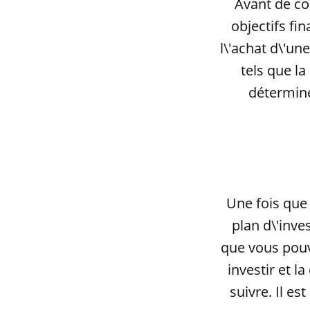
Avant de co
objectifs fi
l\'achat d\'un
tels que la
détermine
Une fois que 
plan d\'inve
que vous pouve
investir et l
suivre. Il e