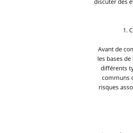
discuter des é
1. 
Avant de com
les bases de
différents t
communs de
risques asso