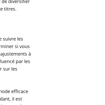
 de diversifier
 titres.
e suivre les
rminer si vous
s ajustements à
fluencé par les
 sur les
.
hode efficace
ant, il est