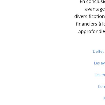
En conclusi
avantage
diversificatio
financiers à 
approfondies
L'effe
Les av
Les m
Com
M