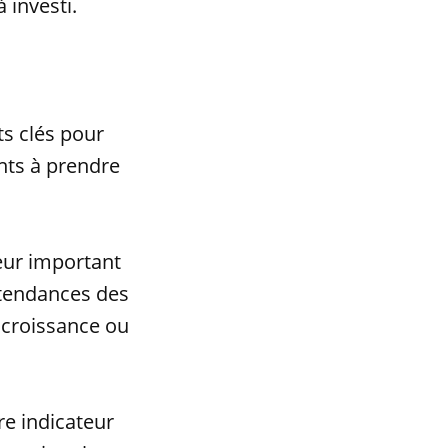
 investi.
s clés pour
ents à prendre
teur important
 tendances des
n croissance ou
re indicateur