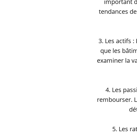
important d
tendances des
3. Les actifs 
que les bâtim
examiner la va
4. Les pass
rembourser. Le
dét
5. Les ra