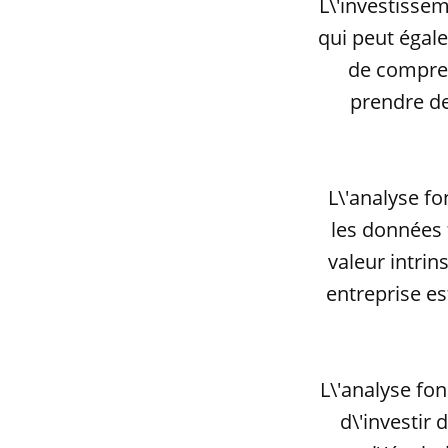
L\'investissem
qui peut égale
de compren
prendre de
L\'analyse f
les données 
valeur intrin
entreprise e
L\'analyse fo
d\'investir 