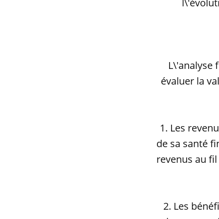
l\'évolu
L\'analyse
évaluer la va
1. Les revenu
de sa santé f
revenus au fil
2. Les bénéf