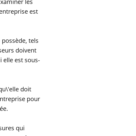
examiner les
entreprise est
e possède, tels
sseurs doivent
 elle est sous-
u\'elle doit
entreprise pour
vée.
esures qui