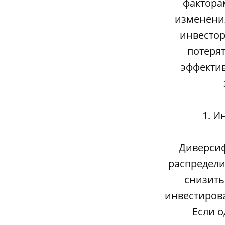
фактора
изменения
инвестор
потерят
эффектив
1. И
Диверсиф
распредели
снизить
инвестирова
Если о