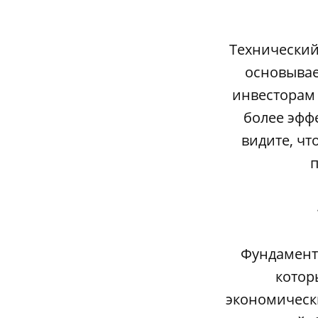
Технический
основывае
инвесторам 
более эфф
видите, чт
п
Фундамента
котор
экономически