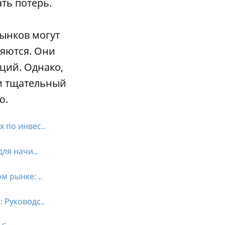
ть потерь.
ынков могут
яются. Они
ций. Однако,
ти тщательный
ю.
 по инвес..
ля начи..
 рынке: ..
 Руководс..