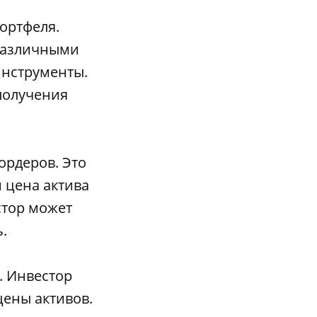
ортфеля.
различными
инструменты.
получения
ордеров. Это
 цена актива
стор может
.
. Инвестор
цены активов.