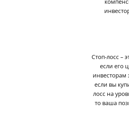
компенс
инвестор
Стоп-лосс – 
если его 
инвесторам 
если вы куп
лосс на уров
то ваша поз