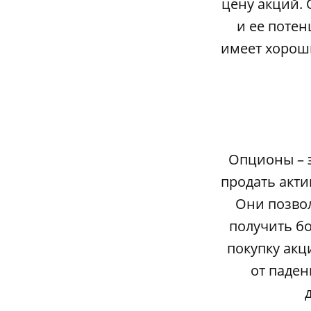
цену акций.
и ее потен
имеет хороши
Опционы – э
продать акт
Они позво
получить б
покупку акц
от паден