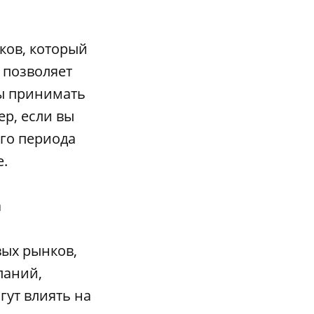
ков, который
 позволяет
бы принимать
р, если вы
ого периода
е.
а
вых рынков,
паний,
гут влиять на