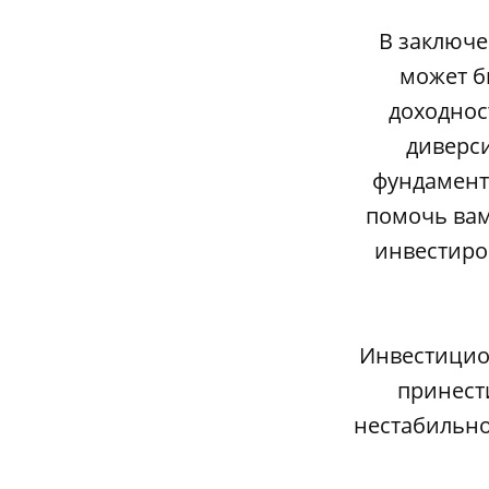
В заключе
может б
доходнос
диверси
фундамент
помочь вам
инвестиро
Инвестицио
принест
нестабильно