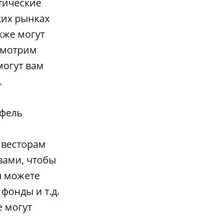
тические
ких рынках
кже могут
ссмотрим
могут вам
.
тфель
нвесторам
вами, чтобы
ы можете
фонды и т.д.
е могут