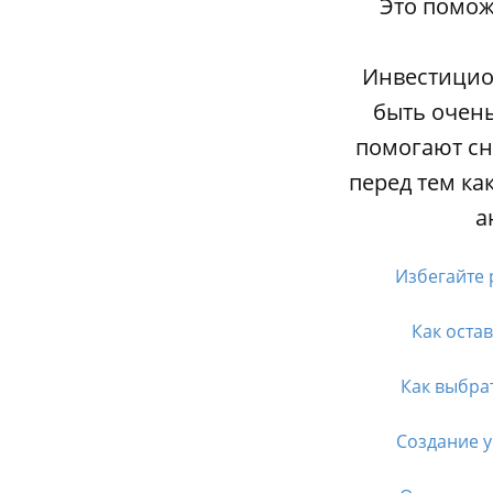
Это помож
Инвестицио
быть очен
помогают сн
перед тем ка
а
Избегайте 
Как оста
Как выбра
Создание у