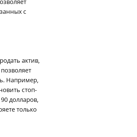
озволяет
язанных с
родать актив,
 позволяет
ь. Например,
новить стоп-
 90 долларов,
ряете только