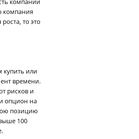
сть компании
то компания
роста, то это
м купить или
ент времени.
т рисков и
и опцион на
свою позицию
 выше 100
.