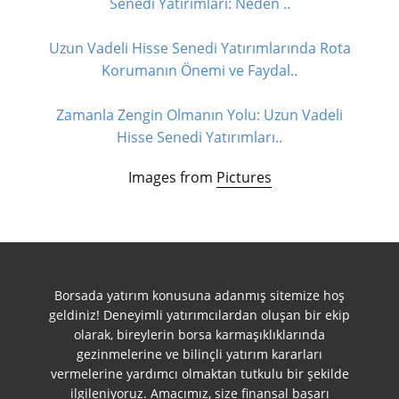
Senedi Yatırımları: Neden ..
Uzun Vadeli Hisse Senedi Yatırımlarında Rota
Korumanın Önemi ve Faydal..
Zamanla Zengin Olmanın Yolu: Uzun Vadeli
Hisse Senedi Yatırımları..
Images from
Pictures
Borsada yatırım konusuna adanmış sitemize hoş
geldiniz! Deneyimli yatırımcılardan oluşan bir ekip
olarak, bireylerin borsa karmaşıklıklarında
gezinmelerine ve bilinçli yatırım kararları
vermelerine yardımcı olmaktan tutkulu bir şekilde
ilgileniyoruz. Amacımız, size finansal başarı