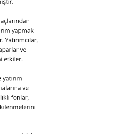
iştir.
araçlarından
atırım yapmak
r. Yatırımcılar,
aparlar ve
 etkiler.
e yatırım
malarına ve
ıklı fonlar,
kilenmelerini