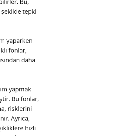
ilirler. Bu,
 şekilde tepki
ırım yaparken
lı fonlar,
çısından daha
tırım yapmak
tir. Bu fonlar,
, risklerini
ır. Ayrıca,
kliklere hızlı