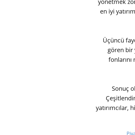
yönetmek zoru
en iyi yatırım
Üçüncü fayda
gören bir 
fonlarını 
Sonuç ola
Çeşitlendi
yatırımcılar, 
Piy