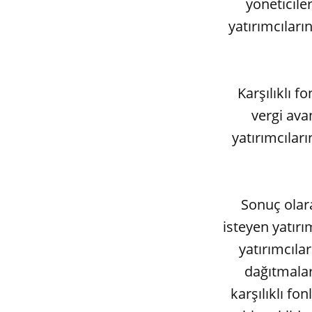
yöneticiler
yatırımcıları
Karşılıklı f
vergi ava
yatırımcılar
Sonuç olara
isteyen yatırı
yatırımcıla
dağıtmalar
karşılıklı fo