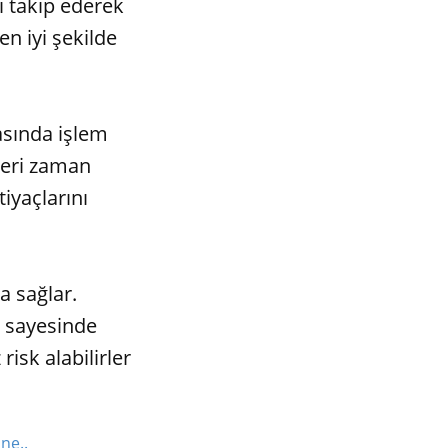
ı takip ederek
 en iyi şekilde
sasında işlem
kleri zaman
tiyaçlarını
da sağlar.
ı sayesinde
isk alabilirler
ne..