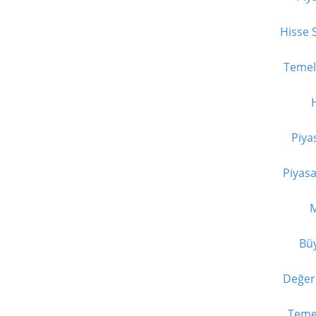
Hisse 
Temel 
H
Piya
Piyasa
M
Büy
Değer 
Temet