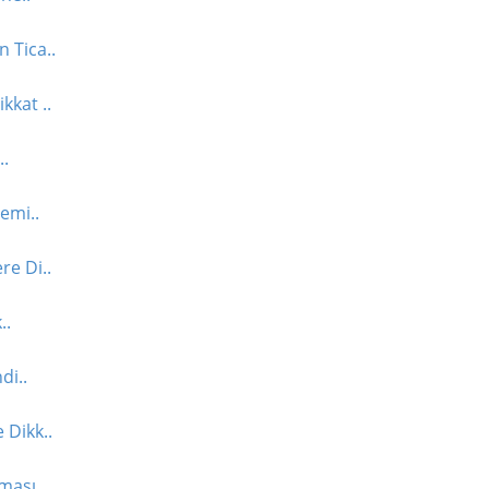
 Tica..
kkat ..
..
emi..
re Di..
..
di..
 Dikk..
ması..