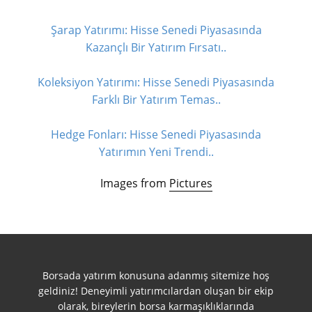
Şarap Yatırımı: Hisse Senedi Piyasasında
Kazançlı Bir Yatırım Fırsatı..
Koleksiyon Yatırımı: Hisse Senedi Piyasasında
Farklı Bir Yatırım Temas..
Hedge Fonları: Hisse Senedi Piyasasında
Yatırımın Yeni Trendi..
Images from
Pictures
Borsada yatırım konusuna adanmış sitemize hoş
geldiniz! Deneyimli yatırımcılardan oluşan bir ekip
olarak, bireylerin borsa karmaşıklıklarında