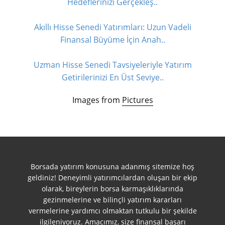
Hedeflerinizi Gerçekleş..
Akıllı Hisse Senedi Yatırımları: Uzun Vadeli
Finansal Büyüme İçin Anah..
Uzman Hisse Senedi Tavsiyeleriyle Yatırım
Getirilerinizi En Üst Seviye..
Images from
Pictures
Borsada yatırım konusuna adanmış sitemize hoş
geldiniz! Deneyimli yatırımcılardan oluşan bir ekip
olarak, bireylerin borsa karmaşıklıklarında
gezinmelerine ve bilinçli yatırım kararları
vermelerine yardımcı olmaktan tutkulu bir şekilde
ilgileniyoruz. Amacımız, size finansal başarı